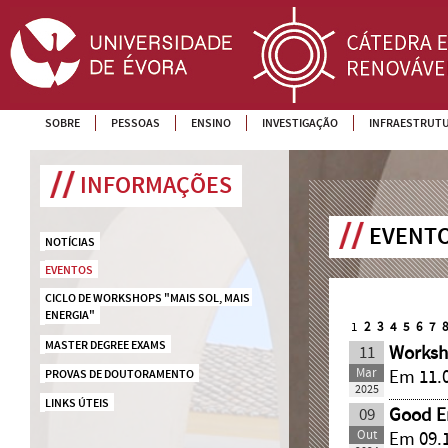
SOBRE
PESSOAS
ENSINO
INVESTIGAÇÃO
INFRAESTRUT
INFORMAÇÕES
EVENTO
NOTÍCIAS
EVENTOS
CICLO DE WORKSHOPS "MAIS SOL, MAIS 
ENERGIA"
1
2
3
4
5
6
7
MASTER DEGREE EXAMS
11
Worksh
Mar
Em 11.0
PROVAS DE DOUTORAMENTO
2025
LINKS ÚTEIS
09
Good E
Out
Em 09.