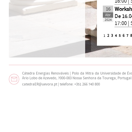
16:00 |
16
Worksh
Abr
De 16.0
2024
17:00 |
1
2
3
4
5
6
7
Cátedra Energias Renováveis | Polo da Mitra da Universidade de Év
Ário Lobo de Azevedo, 7000-083 Nossa Senhora da Tourega, Portugal
catedraER@uevora.pt
| telefone: +351 266 740 800