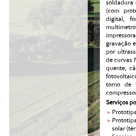
soldadura 
(com prote
digital, 
multímetr
impressora
gravação e
por ultras
de curvas I
quente, c
fotovoltai
torno de 
compressor
Serviços po
Prototipa
Prototip
solar (t