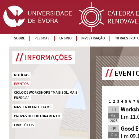
SOBRE
PESSOAS
ENSINO
INVESTIGAÇÃO
INFRAESTRUT
INFORMAÇÕES
EVENTO
NOTÍCIAS
EVENTOS
CICLO DE WORKSHOPS "MAIS SOL, MAIS 
ENERGIA"
1
2
3
4
5
6
7
MASTER DEGREE EXAMS
11
Worksh
Mar
Em 11.0
PROVAS DE DOUTORAMENTO
2025
LINKS ÚTEIS
09
Good E
Out
Em 09.