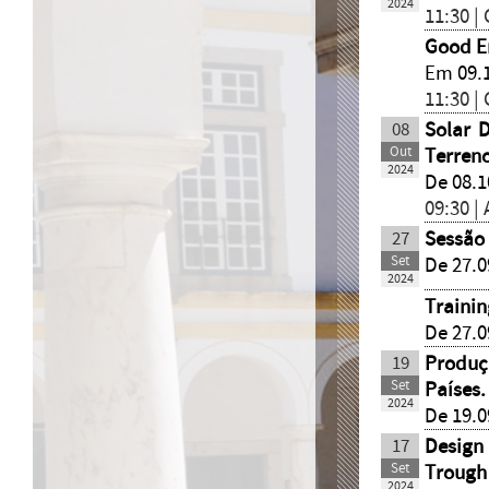
2024
11:30 |
Good E
Em 09.
11:30 |
08
Solar 
Out
Terren
2024
De 08.1
09:30 |
27
Sessão
Set
De 27.0
2024
Trainin
De 27.0
19
Produç
Set
Países
2024
De 19.0
17
Design
Set
Trough
2024