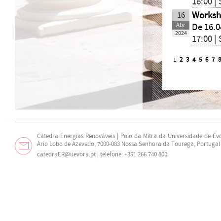
16:00 |
16
Worksh
Abr
De 16.0
2024
17:00 |
1
2
3
4
5
6
7
Cátedra Energias Renováveis | Polo da Mitra da Universidade de Év
Ário Lobo de Azevedo, 7000-083 Nossa Senhora da Tourega, Portugal
catedraER@uevora.pt
| telefone: +351 266 740 800