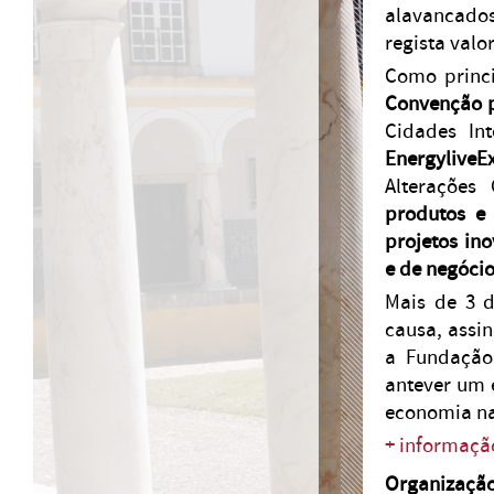
alavancados
regista valo
Como princi
Convenção 
Cidades Int
EnergyliveE
Alterações
produtos e 
projetos in
e de negóci
Mais de 3 d
causa, assi
a Fundação
antever um 
economia na
+ informaçã
Organização