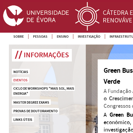
SOBRE
PESSOAS
ENSINO
INVESTIGAÇÃO
INFRAESTRUT
INFORMAÇÕES
Green Bus
NOTÍCIAS
Verde
EVENTOS
CICLO DE WORKSHOPS "MAIS SOL, MAIS 
A Fundação 
ENERGIA"
o Crescime
MASTER DEGREE EXAMS
Congressos 
PROVAS DE DOUTORAMENTO
A
Green Bu
LINKS ÚTEIS
económico,
investiga