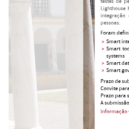
testes de p
Lighthouse 
integração
pessoas.
Foram defini
Smart int
Smart too
systems
Smart dat
Smart gov
Prazo de su
Convite par
Prazo para 
A submissão 
Informação