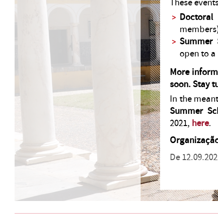
These events
Doctoral
members
Summer 
open to a
More inform
soon. Stay t
In the mean
Summer Sch
2021,
here
.
Organização
De 12.09.2022