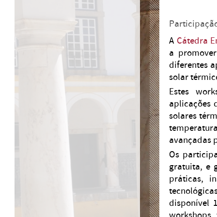
Participação
A
Cátedra E
a promover
diferentes a
solar térmic
Estes work
aplicações d
solares tér
temperatura
avançadas p
Os particip
gratuita, e
práticas, i
tecnológica
disponível 
workshops 