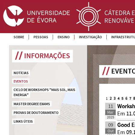
SOBRE
PESSOAS
ENSINO
INVESTIGAÇÃO
INFRAESTRUT
INFORMAÇÕES
EVENTO
NOTÍCIAS
EVENTOS
CICLO DE WORKSHOPS "MAIS SOL, MAIS 
ENERGIA"
1
2
3
4
5
6
7
MASTER DEGREE EXAMS
11
Worksh
Mar
Em 11.0
PROVAS DE DOUTORAMENTO
2025
LINKS ÚTEIS
09
Good E
Out
Em 09.