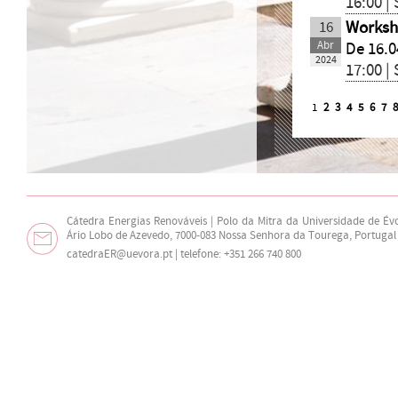
16:00 |
16
Worksh
Abr
De 16.0
2024
17:00 |
1
2
3
4
5
6
7
Cátedra Energias Renováveis | Polo da Mitra da Universidade de Év
Ário Lobo de Azevedo, 7000-083 Nossa Senhora da Tourega, Portugal
catedraER@uevora.pt
| telefone: +351 266 740 800