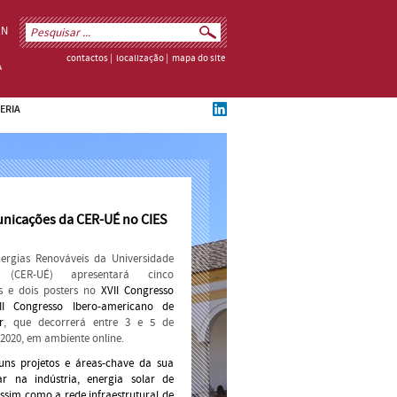
EN
contactos
|
localização
|
mapa do site
ERIA
nicações da CER-UÉ no CIES
ergias Renováveis da Universidade
(CER-UÉ) apresentará cinco
s e dois posters no
XVII Congresso
III Congresso Ibero-americano de
r
, que decorrerá entre 3 e 5 de
2020, em ambiente online.
uns projetos e áreas-chave da sua
r na indústria, energia solar de
assim como a rede infraestrutural de