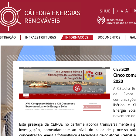
ESTIGAÇÃO
INFRAESTRUTURAS
INFORMAÇÕES
DOCUMENTOS
GAL
CIES 2020
Cinco comu
2020
A Cátedra En
de Évora 
comunicaçõe
Ibérico e X
Energia Sola
novembro de 
Esta presença da CER-UÉ no certame aborda transversalmente alg
investigação, nomeadamente ao nível do calor de processo sola
concentração, energia fotovoltaica e tecnologia de coletores Fresnel, 