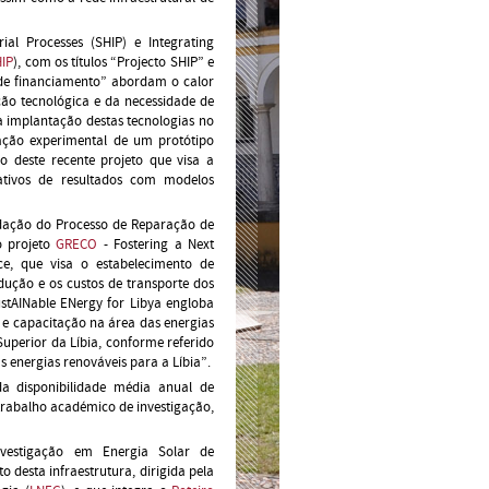
al Processes (SHIP) e Integrating
HIP
), com os títulos “Projecto SHIP” e
 de financiamento” abordam o calor
ção tecnológica e da necessidade de
 implantação destas tecnologias no
ação experimental de um protótipo
o deste recente projeto que visa a
ativos de resultados com modelos
idação do Processo de Reparação de
o projeto
GRECO
- Fostering a Next
ce, que visa o estabelecimento de
ução e os custos de transporte dos
stAINable ENergy for Libya engloba
 e capacitação na área das energias
Superior da Líbia, conforme referido
 energias renováveis para a Líbia”.
da disponibilidade média anual de
 trabalho académico de investigação,
Investigação em Energia Solar de
 desta infraestrutura, dirigida pela