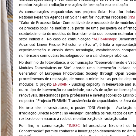
monitorização de radiação e as ações de formação e capacitação.
As comunicações enquadradas nos projetos Solar Heat for Industri
National Research Agendas on Solar Heat for Industrial Processes (
INS
“Calor de Processo Solar: Competitividade e necessidade de modelos
de processo solar na indústria, a partir de uma perspetiva de afirma
estabelecimento de modelos de financiamento que possam estimular a
setor industrial. No caso da comunicação “
ALFR-Alentejo
: Demonstr
Advanced Linear Fresnel Reflector em Évora”, é feita a apresentaçã
experimentação e ensaio desta tecnologia, estabelecendo compar
numéricos e com outras tecnologias como a cilíndrico-parabólica.
No domínio do fotovoltaico, a comunicação “Desenvolvimento e Val
Módulos Fotovoltaicos on Site” aborda uma intervenção iniciada n
Generation of European Photovoltaic Society through Open Scien
procedimentos de reparação, de modo a minimizar as perdas de prod
módulos. O projeto
ENBRAIN
- Building capacity in Renewable and su
outro tipo de intervenção na sociedade, através de ações de formação
renováveis, direcionadas para professores e investigadores do Ensino 
no poster “Projecto ENBRAIN: Transferência de capacidades na área das
Na área das infraestruturas, o poster “DNI Alentejo – Avaliação 
Irradiação Directa Normal no Alentejo” identifica os resultados de um
realizado com recurso à rede de monitorização da radiação solar.
Por fim, a comunicação “
INIESC
: Infraestrutura Nacional de 
Concentração” permite conhecer a investigação desenvolvida no âmbito