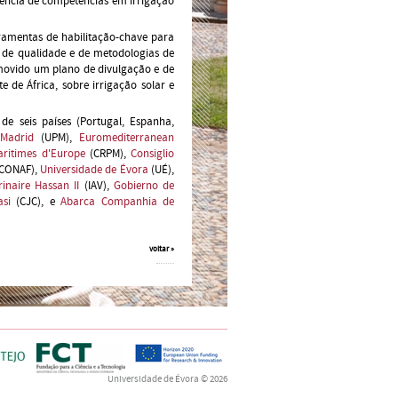
sência de competências em irrigação
rramentas de habilitação-chave para
 de qualidade e de metodologias de
movido um plano de divulgação e de
 de África, sobre irrigação solar e
e seis países (Portugal, Espanha,
 Madrid
(UPM),
Euromediterranean
aritimes d'Europe
(CRPM),
Consiglio
CONAF),
Universidade de Évora
(UÉ),
inaire Hassan II
(IAV),
Gobierno de
asi
(CJC), e
Abarca Companhia de
voltar »
Universidade de Évora
© 2026