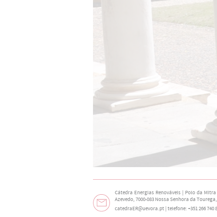
Cátedra Energias Renováveis | Polo da Mitra
Azevedo, 7000-083 Nossa Senhora da Tourega,
catedraER@uevora.pt
| telefone: +351 266 740 