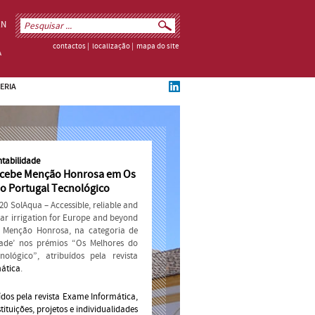
EN
contactos
|
localização
|
mapa do site
ERIA
tabilidade
ecebe Menção Honrosa em Os
o Portugal Tecnológico
20 SolAqua – Accessible, reliable and
lar irrigation for Europe and beyond
 Menção Honrosa, na categoria de
idade’ nos prémios “Os Melhores do
nológico”, atribuídos pela revista
ática
.
ídos pela revista Exame Informática,
ituições, projetos e individualidades