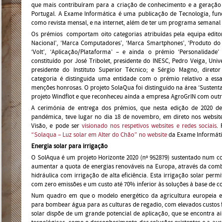
que mais contribuíram para a criação de conhecimento e a geração
Portugal. A Exame Informática é uma publicação de Tecnologia, fun
como revista mensal, e na internet, além de ter um programa semanal n
Os prémios comportam oito categorias atribuídas pela equipa edito
Nacional’, ‘Marca Computadores’, ‘Marca Smartphones’, ‘Produto do An
‘Volt’, ‘Aplicação/Plataforma’ – e ainda o prémio ‘Personalidade
constituído por José Tribolet, presidente do INESC, Pedro Veiga, Unive
presidente do Instituto Superior Técnico; e Sérgio Magno, dire
categoria é distinguida uma entidade com o prémio relativo a ess
menções honrosas. O projeto SolaQua foi distinguido na área ‘Sustent
projeto Windflot e que reconheceu ainda a empresa AgroGrIN com out
A cerimónia de entrega dos prémios, que nesta edição de 2020 dec
pandémica, teve lugar no dia 18 de novembro, em direto nos website
Visão, e pode ser
visionado nos respetivos websites e redes sociais
.
“Solaqua – Luz solar em Alter do Chão” no website
da Exame Informáti
Energia solar para irrigação
O SolAqua é um projeto Horizonte 2020 (nº 952879) sustentado num c
aumentar a quota de energias renováveis na Europa, através da comb
hidráulica com irrigação de alta eficiência. Esta irrigação solar perm
com zero emissões e um custo até 70% inferior às soluções à base de co
Num quadro em que o modelo energético da agricultura europeia e
para bombear água para as culturas de regadio, com elevados custos f
solar dispõe de um grande potencial de aplicação, que se encontra 