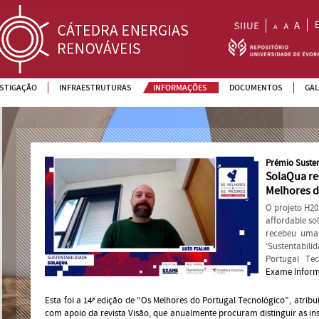
ESTIGAÇÃO
INFRAESTRUTURAS
INFORMAÇÕES
DOCUMENTOS
GAL
Prémio Susten
SolaQua r
Melhores d
O projeto H20
affordable so
recebeu uma
‘Sustentabil
Portugal Tec
Exame Inform
Esta foi a 14ª edição de “Os Melhores do Portugal Tecnológico”, atribu
com apoio da revista Visão, que anualmente procuram distinguir as inst