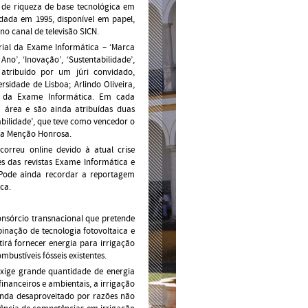
 de riqueza de base tecnológica em
dada em 1995, disponível em papel,
o canal de televisão SICN.
rial da Exame Informática – ‘Marca
o’, ‘Inovação’, ‘Sustentabilidade’,
’ atribuído por um júri convidado,
rsidade de Lisboa; Arlindo Oliveira,
tor da Exame Informática. Em cada
a área e são ainda atribuídas duas
abilidade’, que teve como vencedor o
ra Menção Honrosa.
orreu online devido à atual crise
s das revistas Exame Informática e
 Pode ainda recordar a reportagem
ca.
onsórcio transnacional que pretende
inação de tecnologia fotovoltaica e
itirá fornecer energia para irrigação
mbustíveis fósseis existentes.
xige grande quantidade de energia
inanceiros e ambientais, a irrigação
ainda desaproveitado por razões não