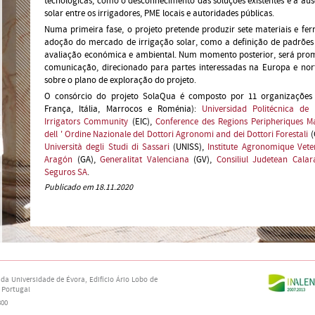
tecnológicas, como o desconhecimento das soluções existentes e a au
solar entre os irrigadores, PME locais e autoridades públicas.
Numa primeira fase, o projeto pretende produzir sete materiais e fe
adoção do mercado de irrigação solar, como a definição de padrões
avaliação económica e ambiental. Num momento posterior, será pro
comunicação, direcionado para partes interessadas na Europa e norte
sobre o plano de exploração do projeto.
O consórcio do projeto SolaQua é composto por 11 organizações d
França, Itália, Marrocos e Roménia):
Universidad Politécnica de
Irrigators Community
(EIC),
Conference des Regions Peripheriques M
dell ' Ordine Nazionale del Dottori Agronomi and dei Dottori Forestali
(
Università degli Studi di Sassari
(UNISS),
Institute Agronomique Veter
Aragón
(GA),
Generalitat Valenciana
(GV),
Consiliul Judetean Calar
Seguros SA
.
Publicado em 18.11.2020
 da Universidade de Évora,
Edifício Ário Lobo de
 Portugal
800