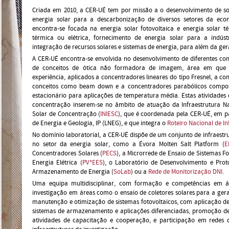
Criada em 2010, a CER-UÉ tem por missão a o desenvolvimento de sol
energia solar para a descarbonização de diversos setores da econ
encontra-se focada na energia solar fotovoltaica e energia solar
térmica ou elétrica, fornecimento de energia solar para a indústr
integração de recursos solares e sistemas de energia, para além da ger
A CER-UÉ encontra-se envolvida no desenvolvimento de diferentes con
de conceitos de ótica não formadora de imagem, área em que d
experiência, aplicados a concentradores lineares do tipo Fresnel, a 
conceitos como beam down e a concentradores parabólicos compost
estacionário para aplicações de temperatura média. Estas atividades 
concentração inserem-se no âmbito de atuação da Infraestrutura N
Solar de Concentração (
INIESC
), que é coordenada pela CER-UÉ, em p
de Energia e Geologia, IP (LNEG), e que integra o
Roteiro Nacional de In
No domínio laboratorial, a CER-UÉ dispõe de um conjunto de infraestr
no setor da energia solar, como a Évora Molten Salt Platform (
E
Concentradores Solares (
PECS
), a Microrrede de Ensaio de Sistemas 
Energia Elétrica (
PV*EES
), o Laboratório de Desenvolvimento e Pro
Armazenamento de Energia (
SoLab
) ou a
Rede de Monitorização DNI
.
Uma equipa multidisciplinar, com formação e competências em ár
investigação em áreas como o ensaio de coletores solares para a gera
manutenção e otimização de sistemas fotovoltaicos, com aplicação d
sistemas de armazenamento e aplicações diferenciadas, promoção de
atividades de capacitação e cooperação, e participação em redes 