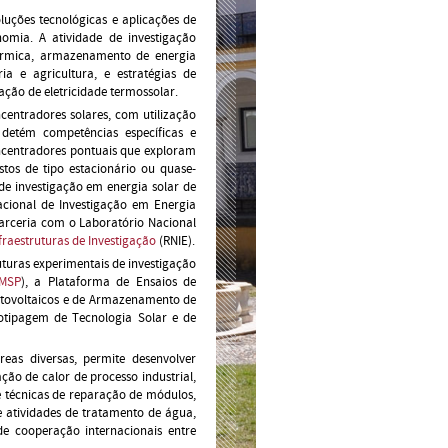
uções tecnológicas e aplicações de
omia. A atividade de investigação
 térmica, armazenamento de energia
ia e agricultura, e estratégias de
ação de eletricidade termossolar.
centradores solares, com utilização
etém competências específicas e
concentradores pontuais que exploram
os de tipo estacionário ou quase-
de investigação em energia solar de
acional de Investigação em Energia
arceria com o Laboratório Nacional
fraestruturas de Investigação
(RNIE).
uturas experimentais de investigação
MSP
), a Plataforma de Ensaios de
Fotovoltaicos e de Armazenamento de
totipagem de Tecnologia Solar e de
eas diversas, permite desenvolver
ção de calor de processo industrial,
e técnicas de reparação de módulos,
 atividades de tratamento de água,
de cooperação internacionais entre