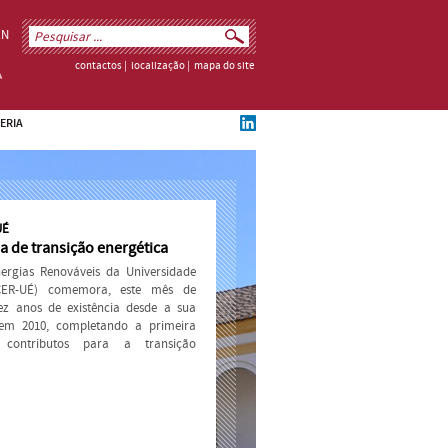
EN
contactos
|
localização
|
mapa do site
ERIA
UÉ
 de transição energética
ergias Renováveis da Universidade
CER-UÉ) comemora, este mês de
z anos de existência desde a sua
 em 2010, completando a primeira
contributos para a transição