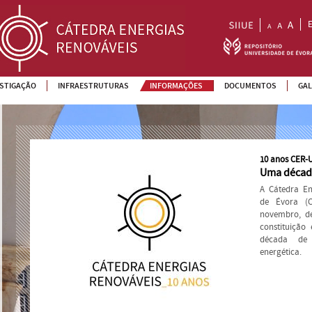
ESTIGAÇÃO
INFRAESTRUTURAS
INFORMAÇÕES
DOCUMENTOS
GAL
10 anos CER-
Uma década
A Cátedra En
de Évora (
novembro, de
constituição
década de 
energética.