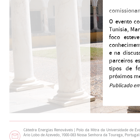
comissionam
O evento co
Tunísia, Ma
foco estev
conheciment
e na discus
parceiros e
tipos de f
próximos me
Publicado em
Cátedra Energias Renováveis | Polo da Mitra da Universidade de Év
Ário Lobo de Azevedo, 7000-083 Nossa Senhora da Tourega, Portugal