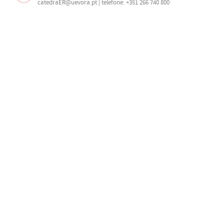
catedraER@uevora.pt
| telefone: +351 266 740 800