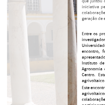
que juntou 
iniciativa p
colaboraçõ
geração de e
Entre os pr
investigad
Universidad
encontro, 
apresentad
Instituto d
Agronomia 
Centro. Est
agrivoltaico
Este encontr
agrivoltaico
colaboraçõ