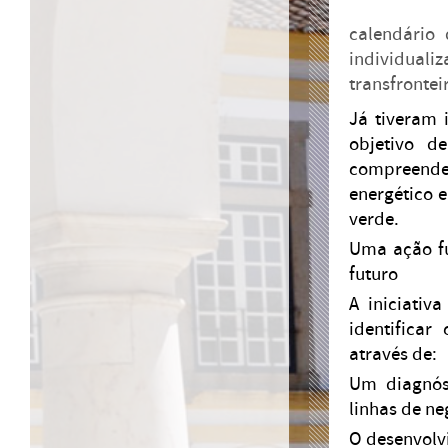
calendário
individual
transfrontei
Já tiveram 
objetivo d
compreende
energético e
verde.
Uma ação fu
futuro
A iniciativ
identificar
através de:
Um diagnóst
linhas de n
O desenvolv