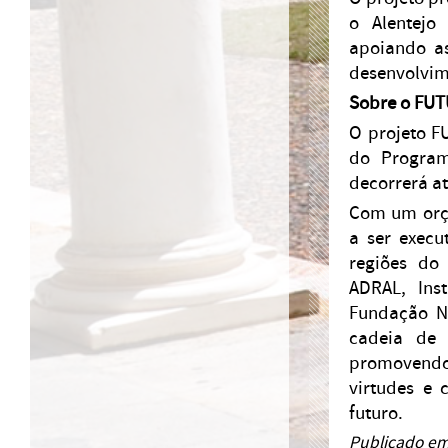
o Alentejo
apoiando as
desenvolvim
Sobre o FU
O projeto F
do Program
decorrerá a
Com um orça
a ser execu
regiões do
ADRAL, Inst
Fundação N
cadeia de 
promovendo
virtudes e 
futuro.
Publicado em