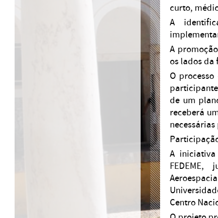
curto, médio
A identifi
implementar 
A promoção 
os lados da 
O processo 
participant
de um plano
receberá um
necessárias 
Participação
A iniciativ
FEDEME, j
Aeroespaciai
Universidad
Centro Naci
O projeto pr