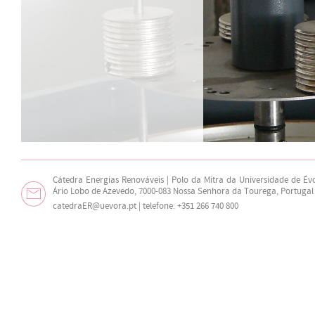
Cátedra Energias Renováveis | Polo da Mitra da Universidade de Év
Ário Lobo de Azevedo, 7000-083 Nossa Senhora da Tourega, Portugal
catedraER@uevora.pt
| telefone: +351 266 740 800