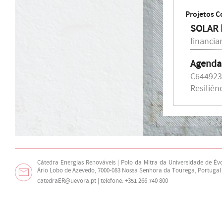
Desenvo
Projetos C
energia
SOLAR b
biomass
financi
COMPET
Agenda
C644923
Resiliên
Transfe
e Arma
000053
,
Instala
Cátedra Energias Renováveis | Polo da Mitra da Universidade de Év
Linear 
Ário Lobo de Azevedo, 7000-083 Nossa Senhora da Tourega, Portugal
catedraER@uevora.pt
| telefone: +351 266 740 800
via te
ALT/394