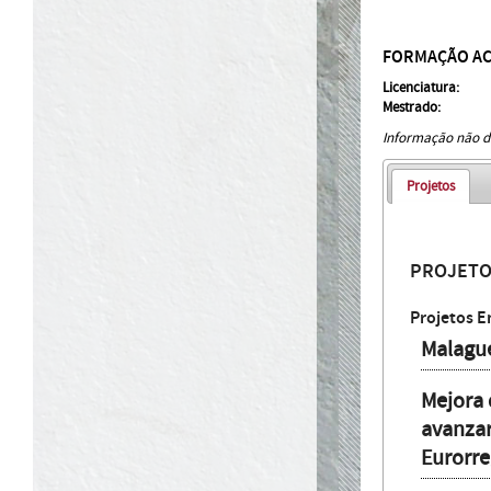
FORMAÇÃO A
Licenciatura:
Mestrado:
Informação não di
Projetos
PROJET
Projetos E
Malague
Mejora 
avanzar
Eurorre