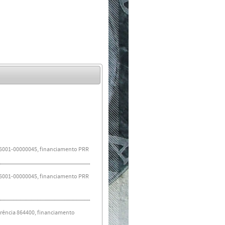
36001-00000045
, financiamento PRR
36001-00000045
, financiamento PRR
erência 864400
, financiamento