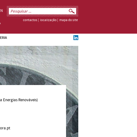
EN
contactos
|
localização
|
mapa do site
ERIA
ra Energias Renováveis)
ora.pt