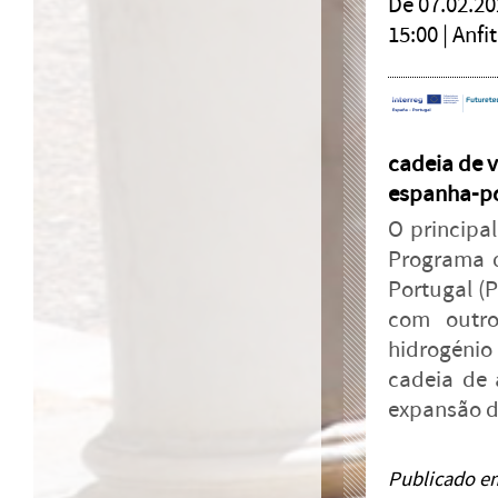
De 07.02.20
15:00 |
Anfi
cadeia de v
espanha-po
O principal
Programa d
Portugal (
com outro
hidrogénio
cadeia de 
expansão de
Publicado e