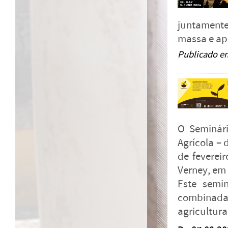
juntamente
massa e apr
Publicado e
O Seminár
Agrícola – 
de fevereir
Verney, em
Este semin
combinad
agricultura