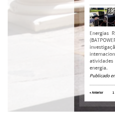
Energias R
(BATPOWER
investiga
internacio
atividade
energia.
Publicado e
«
Anterior
1