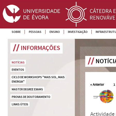
SOBRE
PESSOAS
ENSINO
INVESTIGAÇÃO
INFRAESTRUT
INFORMAÇÕES
NOTÍCI
NOTÍCIAS
EVENTOS
CICLO DE WORKSHOPS "MAIS SOL, MAIS 
ENERGIA"
«
Anterior
1
MASTER DEGREE EXAMS
PROVAS DE DOUTORAMENTO
LINKS ÚTEIS
Actividade