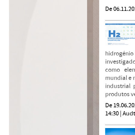
De 06.11.202
hidrogéni
investigado
como elem
mundial e n
industrial
produtos v
De 19.06.20
14:30 |
Audt