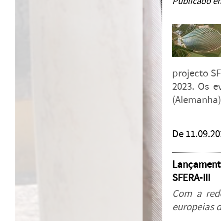
Publicado e
projecto SF
2023. Os e
(Alemanha)
De 11.09.202
Lançamento
SFERA-III
Com a rede 
europeias d