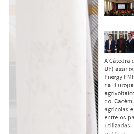
A Cátedra 
UE) assino
Energy EME
na Europa
agrivoltaic
do Cacém, 
agrícolas e
entre os p
utilizadas.