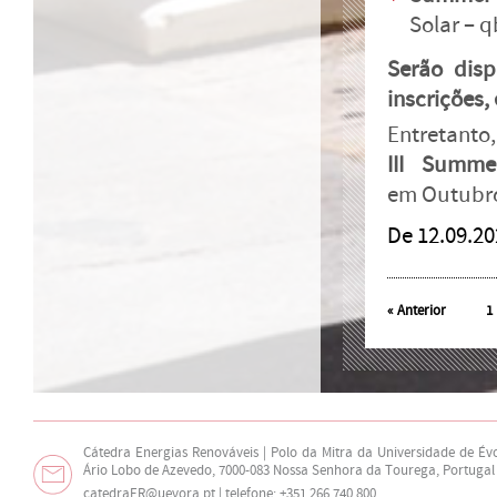
Solar – 
Serão disp
inscrições,
Entretanto
III Summe
em Outubr
De 12.09.202
«
Anterior
1
Cátedra Energias Renováveis | Polo da Mitra da Universidade de Év
Ário Lobo de Azevedo, 7000-083 Nossa Senhora da Tourega, Portugal
catedraER@uevora.pt
| telefone: +351 266 740 800